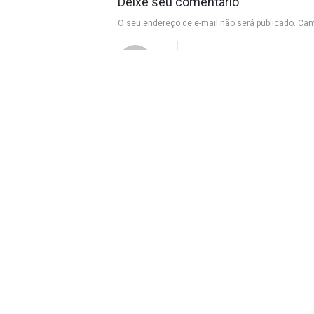
Deixe seu comentário
O seu endereço de e-mail não será publicado.
Cam
Nome
*
E-mail
*
Site
←
Anterior