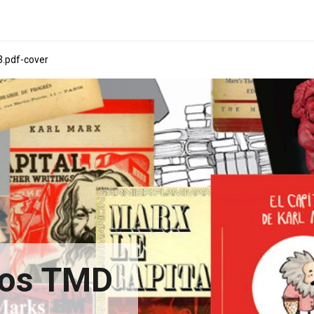
.pdf-cover
xtos TMD