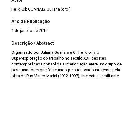
Felix, Gil; GUANAIS, Juliana (org.)
Ano de Publicação
1 de janeiro de 2019
Descrição / Abstract
Organizado por Juliana Guanais e Gil Felix, o livro
Superexploração do trabalho no século XXI: debates
contemporâneos consolida a interlocução entre um grupo de
pesquisadores que foi reunido pelo renovado interesse pela
obra de Ruy Mauro Marini (1932-1997), intelectual e militante
marxista brasileiro que ao longo de sua vida dedicou-se
intensamente ao estudo da América Latina, mas que, durante
muito tempo teve suas obras pouquíssimo difundidas em seu
país de origem, contrastando com o que ocorre em outros
países latino-americanos.
Edição
1