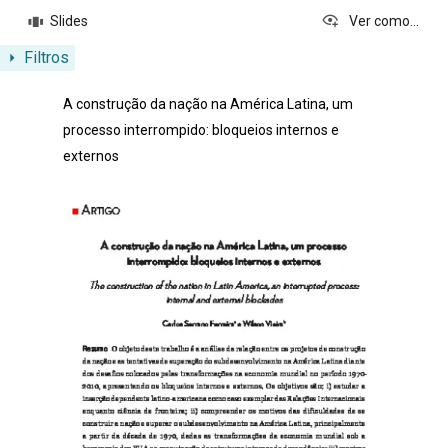
Slides
Ver como...
Filtros
Resultados da lista de itens
A construção da nação na América Latina, um
processo interrompido: bloqueios internos e
externos