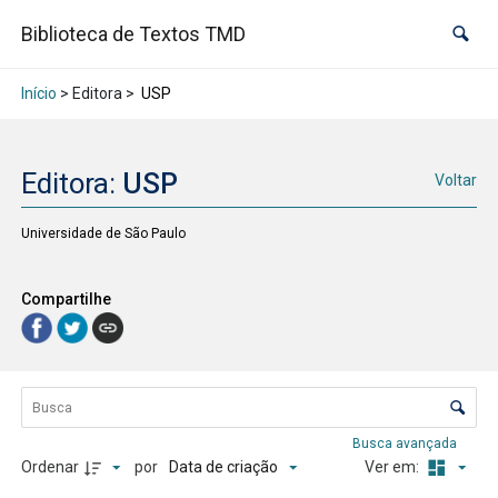
Biblioteca de Textos TMD
Início
> Editora >
USP
Editora:
USP
Voltar
Universidade de São Paulo
Compartilhe
Lista de itens
Controle de ordenação e visualização
Busca avançada
Data de criação
Ordenar
por
Ver em: