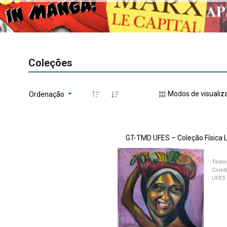
Coleções
Modos de visualiz
Ordenação
GT-TMD UFES – Coleção Física 
Texto
Colet
UFES