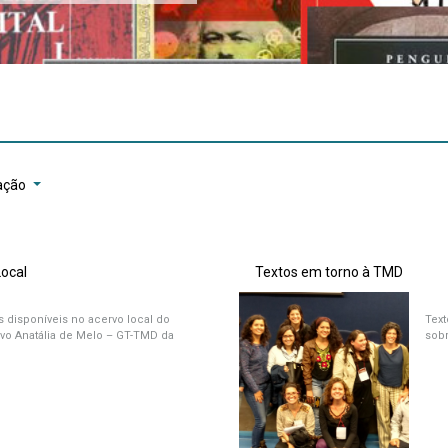
ação
Local
Textos em torno à TMD
s disponíveis no acervo local do
Tex
ivo Anatália de Melo – GT-TMD da
sob